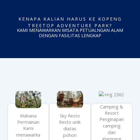
KENAPA KALIAN HARUS KE KOPENG
TREETOP ADVENTURE PARK?
KAMI MENAWARKAN WISATA PETUALNGAN ALAM
DENGAN FASILITAS LENGKAP
Camping &
Resort
Wahana
Sky Resto
Penginapan
Permainan
Resto unik
camping
Kami
diatas
dan
menawarka
pohon
glamping