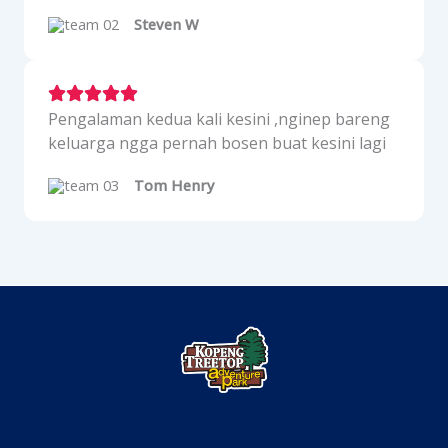
Steven W
Pengalaman kedua kali kesini ,nginep bareng
keluarga ngga pernah bosen buat kesini lagi
Tom Henry